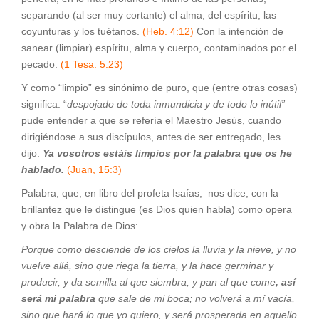
separando (al ser muy cortante) el alma, del espíritu, las
coyunturas y los tuétanos.
(Heb. 4:12)
Con la intención de
sanear (limpiar) espíritu, alma y cuerpo, contaminados por el
pecado.
(1 Tesa. 5:23)
Y como “limpio” es sinónimo de puro, que (entre otras cosas)
significa: “
despojado de toda inmundicia y de todo lo inútil”
pude entender a que se refería el Maestro Jesús, cuando
dirigiéndose a sus discípulos, antes de ser entregado, les
dijo:
Ya vosotros estáis limpios por la palabra que os he
hablado.
(Juan, 15:3)
Palabra, que, en libro del profeta Isaías, nos dice, con la
brillantez que le distingue (es Dios quien habla) como opera
y obra la Palabra de Dios:
Porque como desciende de los cielos la lluvia y la nieve, y no
vuelve allá, sino que riega la tierra, y la hace germinar y
producir, y da semilla al que siembra, y pan al que come
, así
será mi palabra
que sale de mi boca; no volverá a mí vacía,
sino que hará lo que yo quiero, y será prosperada en aquello