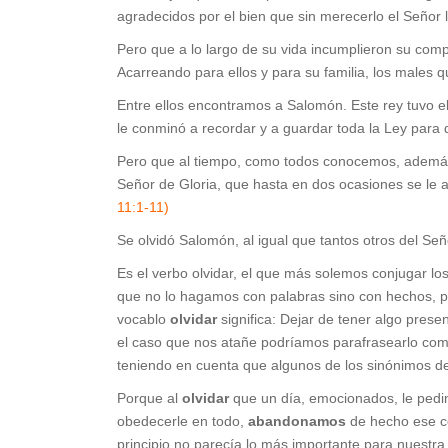
agradecidos por el bien que sin merecerlo el Señor 
Pero que a lo largo de su vida incumplieron su comp
Acarreando para ellos y para su familia, los males 
Entre ellos encontramos a Salomón. Este rey tuvo el
le conminó a recordar y a guardar toda la Ley para 
Pero que al tiempo, como todos conocemos, además 
Señor de Gloria, que hasta en dos ocasiones se le a
11:1-11)
Se olvidó Salomón, al igual que tantos otros del Señ
Es el verbo olvidar, el que más solemos conjugar 
que no lo hagamos con palabras sino con hechos, po
vocablo
olvidar
significa: Dejar de tener algo prese
el caso que nos atañe podríamos parafrasearlo co
teniendo en cuenta que algunos de los sinónimos de
Porque al
olvidar
que un día, emocionados, le pedim
obedecerle en todo,
abandonamos
de hecho ese 
principio no parecía lo más importante para nuestra