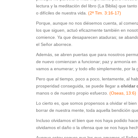
lectura y la meditación del libro (La Biblia) que t
o difíciles de nuestra vida.
(2ª Tim. 3:16-17)
Porque, aunque no nos diésemos cuenta, al comenza
los que siguen, actuó eficazmente también en nosotr
comience. Ya que desaparecen ataduras; se abandon
el Señor aborrece.
Además, se abren puertas que para nosotros perma
de nuevo comienzan a funcionar; paz y armonía en
vamos a enumerar; y todo ello simplemente, por la 
Pero que al tiempo, poco a poco, lentamente, al habe
prosperidad conseguida, se puede llegar a
olvidar 
manos o de nuestro propio esfuerzo.
(Oseas, 13:6)
Lo cierto es, que somos propensos a olvidar el bie
borrar de nuestra mente, toda aquella bendición qu
Incluso olvidamos el bien que nos haya podido hace
olvidamos el daño o la ofensa que se nos haya hec
Aunque estoy seguro que los que amamos al Señor,