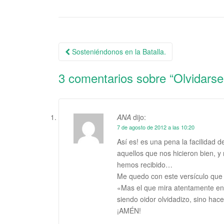
Sosteniéndonos en la Batalla.
Navegación de la entrada
3 comentarios sobre “
Olvidarse
ANA
dijo:
7 de agosto de 2012 a las 10:20
Así es! es una pena la facilidad 
aquellos que nos hicieron bien, y
hemos recibido…
Me quedo con este versículo que 
«Mas el que mira atentamente en la
siendo oidor olvidadizo, sino hac
¡AMÉN!