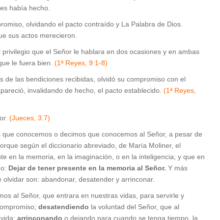
les había hecho.
romiso, olvidando el pacto contraído y La Palabra de Dios.
que sus actos merecieron.
 privilegio que el Señor le hablara en dos ocasiones y en ambas
que le fuera bien.
(1ª Reyes, 9:1-8)
de las bendiciones recibidas, olvidó su compromiso con el
pareció, invalidando de hecho, el pacto establecido.
(1ª Reyes,
or.
(Jueces, 3:7)
los que conocemos o decimos que conocemos al Señor, a pesar de
rque según el diccionario abreviado, de María Moliner, el
nte en la memoria, en la imaginación, o en la inteligencia; y que en
mo:
Dejar de tener presente en la memoria al Señor.
Y más
 olvidar son: abandonar, desatender y arrinconar.
os al Señor, que entrara en nuestras vidas, para servirle y
compromiso;
desatendiendo
la voluntad del Señor, que al
 vida;
arrinconando
o dejando para cuando se tenga tiempo, la