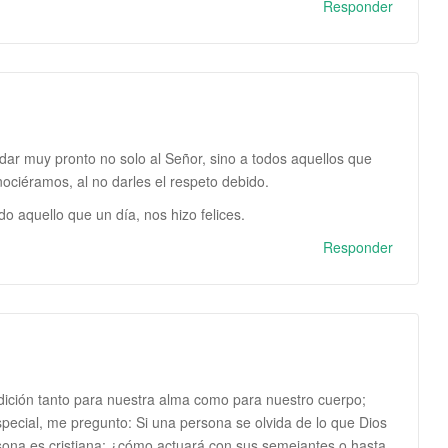
Responder
dar muy pronto no solo al Señor, sino a todos aquellos que
nociéramos, al no darles el respeto debido.
o aquello que un día, nos hizo felices.
Responder
ndición tanto para nuestra alma como para nuestro cuerpo;
pecial, me pregunto: Si una persona se olvida de lo que Dios
rsona es cristiana; ¿cómo actuará con sus semejantes,o hasta