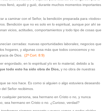
anto nos llenó, ayudó y guió, durante muchos momentos importantes
r a caminar con el Señor, la bendición preparada para «todos»
os. Bendición que no es solo en lo espiritual, aunque por ahí se
an vicios, actitudes, comportamientos y todo tipo de cosas que
necían cerradas: nuevas oportunidades laborales; negocios que
 los hogares, y algunas cosa más que todos conocemos y no
gracia de Dios.
(2ª Cort. 8:9)
r engordado, en lo espiritual y/o en lo material, debido a la
que todo esto ha sido obra de Dios,
y no obra de nuestras
n que se nos hace. Es como si alguien o algo estuviera deseando
e del Señor recibimos.
r cualquier persona, sea hermano en Cristo o no, y nunca
ho, sea hermano en Cristo o no. ¿Curioso, verdad?
 tendremos siempre presente y nunca vamos a poder olvidar,