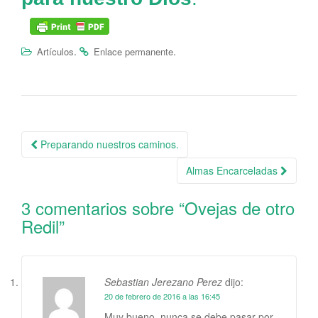
.
.
Artículos
Enlace permanente
Preparando nuestros caminos.
Navegación de la entrada
Almas Encarceladas
3 comentarios sobre “
Ovejas de otro
Redil
”
Sebastian Jerezano Perez
dijo:
20 de febrero de 2016 a las 16:45
Muy bueno, nunca se debe pasar por