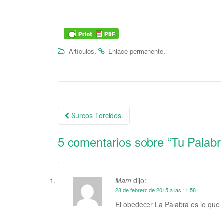
.
.
Artículos
Enlace permanente
Surcos Torcidos.
Navegación de la entrada
5 comentarios sobre “
Tu Palabr
Mam
dijo:
28 de febrero de 2015 a las 11:58
El obedecer La Palabra es lo que 