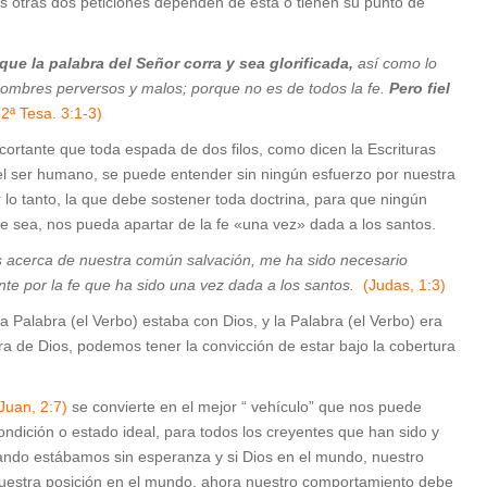
 otras dos peticiones dependen de esta o tienen su punto de
que la palabra del Señor corra y sea glorificada,
así como lo
hombres perversos y malos; porque no es de todos la fe.
Pero fiel
(2ª Tesa. 3:1-3)
 cortante que toda espada de dos filos, como dicen la Escrituras
l ser humano, se puede entender sin ningún esfuerzo por nuestra
r lo tanto, la que debe sostener toda doctrina, para que ningún
ue sea, nos pueda apartar de la fe «una vez» dada a los santos.
os acerca de nuestra común salvación, me ha sido necesario
te por la fe que ha sido una vez dada a los santos.
(Judas, 1:3)
 la Palabra (el Verbo) estaba con Dios, y la Palabra (el Verbo) era
ra de Dios, podemos tener la convicción de estar bajo la cobertura
 Juan, 2:7)
se convierte en el mejor “ vehículo” que nos puede
condición o estado ideal, para todos los creyentes que han sido y
ando estábamos sin esperanza y si Dios en el mundo, nuestro
uestra posición en el mundo, ahora nuestro comportamiento debe