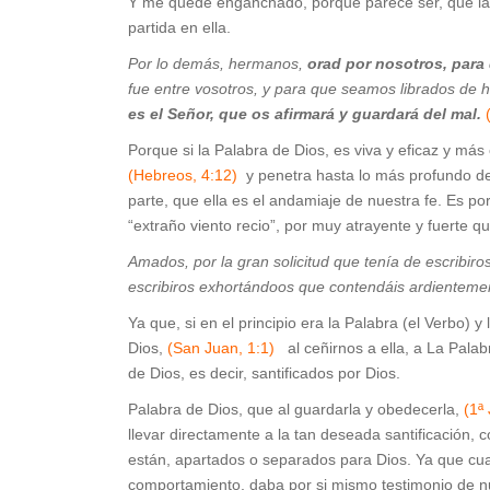
Y me quedé enganchado, porque parece ser, que las
partida en ella.
Por lo demás, hermanos,
orad por nosotros, para 
fue entre vosotros, y para que seamos librados de 
es el Señor, que os afirmará y guardará del mal.
Porque si la Palabra de Dios, es viva y eficaz y más
(Hebreos, 4:12)
y penetra hasta lo más profundo de
parte, que ella es el andamiaje de nuestra fe. Es po
“extraño viento recio”, por muy atrayente y fuerte q
Amados, por la gran solicitud que tenía de escribir
escribiros exhortándoos que contendáis ardientemen
Ya que, si en el principio era la Palabra (el Verbo) y
Dios,
(San Juan, 1:1)
al ceñirnos a ella, a La Palab
de Dios, es decir, santificados por Dios.
Palabra de Dios, que al guardarla y obedecerla,
(1ª
llevar directamente a la tan deseada santificación, 
están, apartados o separados para Dios. Ya que cu
comportamiento, daba por si mismo testimonio de n