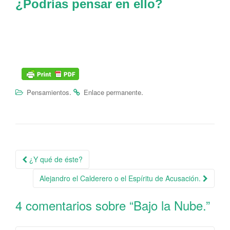
¿Podrías pensar en ello?
.
.
Pensamientos
Enlace permanente
¿Y qué de éste?
Navegación de la entrada
Alejandro el Calderero o el Espíritu de Acusación.
4 comentarios sobre “
Bajo la Nube.
”