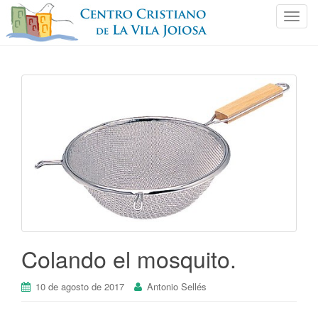
C
a
m
b
i
a
r
n
a
v
e
g
a
c
i
Colando el mosquito.
ó
n
10 de agosto de 2017
Antonio Sellés