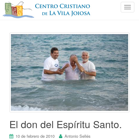
C
a
m
b
i
a
r
n
a
v
e
g
a
c
i
ó
El don del Espíritu Santo.
n
10 de febrero de 2010
Antonio Sellés