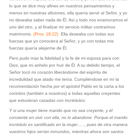
lo que se dice muy afines en nuestros pensamientos y
menos en nuestras aficiones, ella quería servir al Señor, y yo
no deseaba saber nada de Él. Así y todo nos enamoramos el
uno del otro, y al finalizar mi servicio militar contraímos
matrimonio.
(Prov. 18:22)
Ella deseaba con todas sus
fuerzas que yo conociera al Señor, y yo con todas mis
fuerzas quería alejarme de Él.
Pero pudo mas la fidelidad y la fe de mi esposa para con
Dios, que mi anhelo por huir de Él. A su debido tiempo, el
Señor tocó mi corazón liberándome del espíritu de
incredulidad que atado me tenía. Cumpliéndose en mí la
recomendación hecha por el apóstol Pablo en la carta a los
corintios (también a nosotros) a todas aquellas creyentes
que estuvieran casadas con incrédulos:
Y si una mujer tiene marido que no sea creyente, y él
consiente en vivir con ella, no lo abandone. Porque el marido
incrédulo es santificado en la mujer….., pues de otra manera
vuestros hijos serían inmundos, mientras ahora son santos.