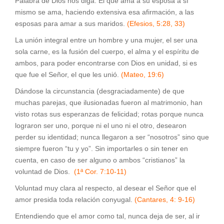
Palabra de Dios nos diga: El que ama a su esposa a sí
mismo se ama, haciendo extensiva esa afirmación, a las
esposas para amar a sus maridos.
(Efesios, 5:28, 33)
La unión integral entre un hombre y una mujer, el ser una
sola carne, es la fusión del cuerpo, el alma y el espíritu de
ambos, para poder encontrarse con Dios en unidad, si es
que fue el Señor, el que les unió.
(Mateo, 19:6)
Dándose la circunstancia (desgraciadamente) de que
muchas parejas, que ilusionadas fueron al matrimonio, han
visto rotas sus esperanzas de felicidad; rotas porque nunca
lograron ser uno, porque ni el uno ni el otro, desearon
perder su identidad; nunca llegaron a ser “nosotros” sino que
siempre fueron “tu y yo”. Sin importarles o sin tener en
cuenta, en caso de ser alguno o ambos “cristianos” la
voluntad de Dios.
(1ª Cor. 7:10-11)
Voluntad muy clara al respecto, al desear el Señor que el
amor presida toda relación conyugal.
(Cantares, 4: 9-16)
Entendiendo que el amor como tal, nunca deja de ser, al ir