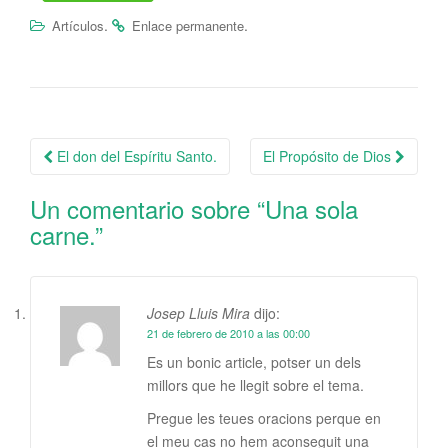
.
.
Artículos
Enlace permanente
El don del Espíritu Santo.
El Propósito de Dios
Navegación de la entrada
Un comentario sobre “
Una sola
carne.
”
Josep Lluis Mira
dijo:
21 de febrero de 2010 a las 00:00
Es un bonic article, potser un dels
millors que he llegit sobre el tema.
Pregue les teues oracions perque en
el meu cas no hem aconseguit una