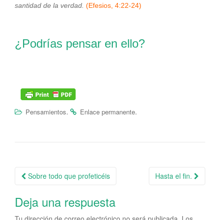
santidad de la verdad.
(Efesios, 4:22-24)
¿Podrías pensar en ello?
.
.
Pensamientos
Enlace permanente
Sobre todo que profeticéis
Hasta el fin.
Navegación de la entrada
Deja una respuesta
Tu dirección de correo electrónico no será publicada.
Los