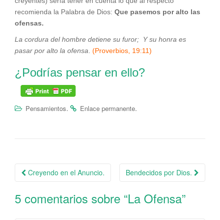
creyentes) sería tener en cuenta lo que al respecto
recomienda la Palabra de Dios:
Que pasemos por alto las
ofensas.
La cordura del hombre detiene su furor;
Y su honra es
pasar por alto la ofensa
.
(Proverbios, 19:11)
¿Podrías pensar en ello?
.
.
Pensamientos
Enlace permanente
Creyendo en el Anuncio.
Bendecidos por Dios.
Navegación de la entrada
5 comentarios sobre “
La Ofensa
”