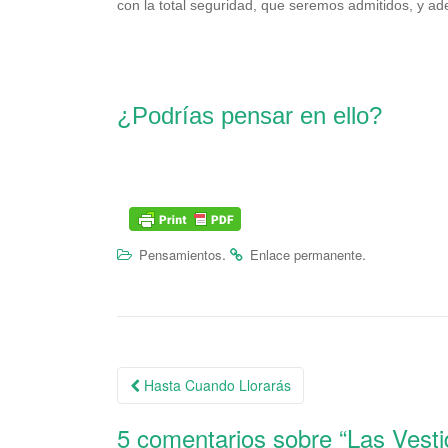
con la total seguridad, que seremos admitidos, y 
¿Podrías pensar en ello?
.
.
Pensamientos
Enlace permanente
Hasta Cuando Llorarás
Navegación de la entrada
5 comentarios sobre “
Las Vesti