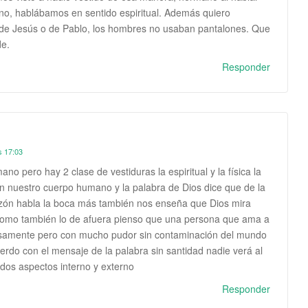
iano, hablábamos en sentido espiritual. Además quiero
 de Jesús o de Pablo, los hombres no usaban pantalones. Que
de.
Responder
s 17:03
no pero hay 2 clase de vestiduras la espiritual y la física la
 nuestro cuerpo humano y la palabra de Dios dice que de la
zón habla la boca más también nos enseña que Dios mira
 como también lo de afuera pienso que una persona que ama a
osamente pero con mucho pudor sin contaminación del mundo
erdo con el mensaje de la palabra sin santidad nadie verá al
 dos aspectos interno y externo
Responder