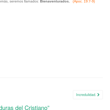
además, seremos llamados:
Bienaventurados.
(Apoc. 19:7-9)
Incredulidad.
duras del Cristiano
”