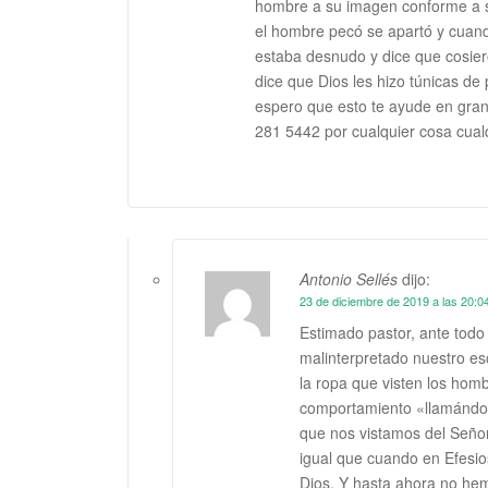
hombre a su imagen conforme a s
el hombre pecó se apartó y cuan
estaba desnudo y dice que cosier
dice que Dios les hizo túnicas de 
espero que esto te ayude en gra
281 5442 por cualquier cosa cualq
Antonio Sellés
dijo:
23 de diciembre de 2019 a las 20:0
Estimado pastor, ante todo
malinterpretado nuestro escr
la ropa que visten los hom
comportamiento «llamándol
que nos vistamos del Señor
igual que cuando en Efesio
Dios. Y hasta ahora no hem