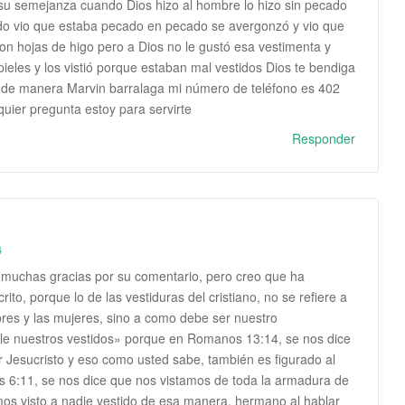
u semejanza cuando Dios hizo al hombre lo hizo sin pecado
do vio que estaba pecado en pecado se avergonzó y vio que
on hojas de higo pero a Dios no le gustó esa vestimenta y
pieles y los vistió porque estaban mal vestidos Dios te bendiga
nde manera Marvin barralaga mi número de teléfono es 402
uier pregunta estoy para servirte
Responder
4
 muchas gracias por su comentario, pero creo que ha
ito, porque lo de las vestiduras del cristiano, no se refiere a
bres y las mujeres, sino a como debe ser nuestro
e nuestros vestidos» porque en Romanos 13:14, se nos dice
 Jesucristo y eso como usted sabe, también es figurado al
s 6:11, se nos dice que nos vistamos de toda la armadura de
os visto a nadie vestido de esa manera, hermano al hablar