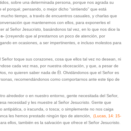
tidos, sobre una determinada persona, porque nos agrada su
e el porqué; pensando, o mejor dicho “sintiendo” que está
mucho tiempo, a través de encuentros casuales, y charlas que
a conversación que mantenemos con ellos, para exponerles el
er al Señor Jesucristo, basándonos tal vez, en lo que nos dice la
os-
(creyendo que al prestarnos un poco de atención, por
egando en ocasiones, a ser impertinentes, e incluso molestos para
Señor toque sus corazones, cosa que ellos tal vez no desean, ni
ndose cada vez mas, por nuestra obcecación, y que, a pesar de
Dios, no quieren saber nada de Él. Olvidándonos que el Señor es
personas, recomendándonos como comportarnos ante este tipo de
tro alrededor o en nuestro entorno, gente necesitada del Señor,
esa necesidad y les muestre al Señor Jesucristo. Gente que
o antipática, o iracunda, o tosca; o simplemente no nos caiga
 nunca les hemos prestado ningún tipo de atención,
(Lucas, 14: 15-
ra ellos, también es la salvación que ofrece el Señor Jesucristo.