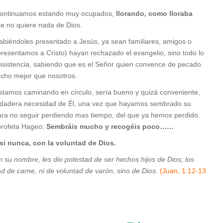
 continuamos estando muy ocupados,
llorando, como lloraba
e no quiere nada de Dios.
habiéndoles presentado a Jesús, ya sean familiares, amigos o
presentamos a Cristo) hayan rechazado el evangelio, sino todo lo
insistencia, sabiendo que es el Señor quien convence de pecado.
ucho mejor que nosotros.
stamos caminando en círculo, sería bueno y quizá conveniente,
verdadera necesidad de Él, una vez que hayamos sembrado su
ra no seguir perdiendo mas tiempo, del que ya hemos perdido.
profeta Hageo:
Sembráis mucho y recogéis poco……
si nunca, con la voluntad de Dios.
n su nombre, les dio potestad de ser hechos hijos de Dios; los
d de carne, ni de voluntad de varón, sino de Dios.
(Juan, 1:12-13