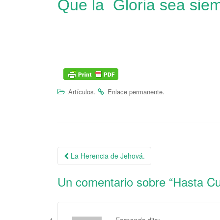
Que la Gloria sea siem
.
.
Artículos
Enlace permanente
La Herencia de Jehová.
Navegación de la entrada
Un comentario sobre “
Hasta Cu
Fernando
dijo: