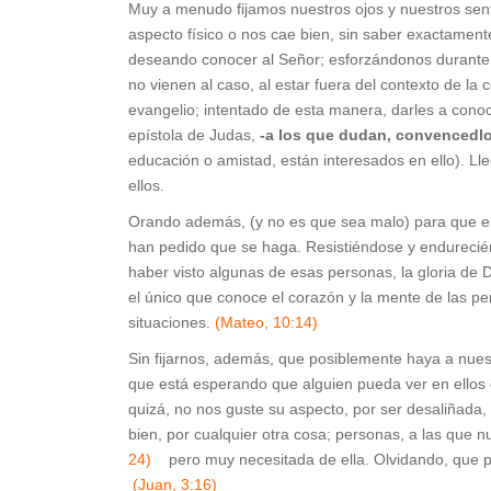
Muy a menudo fijamos nuestros ojos y nuestros sen
aspecto físico o nos cae bien, sin saber exactament
deseando conocer al Señor; esforzándonos durante 
no vienen al caso, al estar fuera del contexto de l
evangelio; intentado de esta manera, darles a conoc
epístola de Judas,
-a los que dudan, convencedl
educación o amistad, están interesados en ello). Ll
ellos.
Orando además, (y no es que sea malo) para que el 
han pedido que se haga. Resistiéndose y endurecié
haber visto algunas de esas personas, la gloria de 
el único que conoce el corazón y la mente de las 
situaciones.
(Mateo, 10:14)
Sin fijarnos, además, que posiblemente haya a nues
que está esperando que alguien pueda ver en ellos 
quizá, no nos guste su aspecto, por ser desaliñada, 
bien, por cualquier otra cosa; personas, a las que
24)
pero muy necesitada de ella. Olvidando, que pa
(Juan, 3:16)