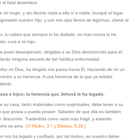
 el fatal desenlace.
 mujer, y sin decirle nada a ella ni a nadie; busqué el lugar
ngresado nuestro hijo, y con mis ojos llenos de lagrimas, clamé al
tes, tu sabes que siempre lo he dudado, es mas nunca lo he
lo; cura a mi hijo-.
e joven desesperado, dirigidas a un Dios desconocido para él,
edando ninguna secuela de tan fatídica enfermedad.
eñor mi Dios, ha dirigido mis pasos hacia Él. Haciendo de mí un
erecho a su herencia. A una herencia de la que ya estaba
aberlo.
osa e hijos; la herencia que Jehová le ha legado.
 su casa, tanto materiales como espirituales; debe tener a su
lo que posea o pueda poseer. Sabedor de que ella es también
Jesucristo. Tratándola como vaso más frágil, y estando
ismo se ama.
(1ª Pedro, 3:7 y Efesios, 5:28.)
r nos ha legado y confiado, por tal motivo, es nuestro deber,