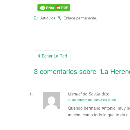
.
.
Artículos
Enlace permanente
Echar La Red
Navegación de la entrada
3 comentarios sobre “
La Heren
Manuel de Sevilla
dijo:
20 de octubre de 2008 a las 00:00
Querido hermano Antonio, muy he
mucho, como todo lo que te da el