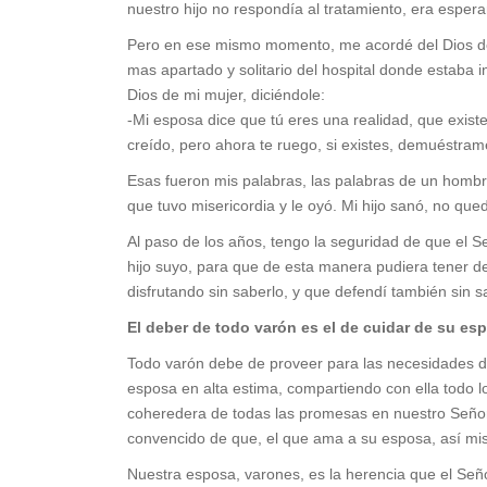
nuestro hijo no respondía al tratamiento, era esperar
Pero en ese mismo momento, me acordé del Dios de mi
mas apartado y solitario del hospital donde estaba i
Dios de mi mujer, diciéndole:
-Mi esposa dice que tú eres una realidad, que exis
creído, pero ahora te ruego, si existes, demuéstrame
Esas fueron mis palabras, las palabras de un hombr
que tuvo misericordia y le oyó. Mi hijo sanó, no qu
Al paso de los años, tengo la seguridad de que el S
hijo suyo, para que de esta manera pudiera tener d
disfrutando sin saberlo, y que defendí también sin s
El deber de todo varón es el de cuidar de su esp
Todo varón debe de proveer para las necesidades de
esposa en alta estima, compartiendo con ella todo 
coheredera de todas las promesas en nuestro Señor 
convencido de que, el que ama a su esposa, así m
Nuestra esposa, varones, es la herencia que el Seño