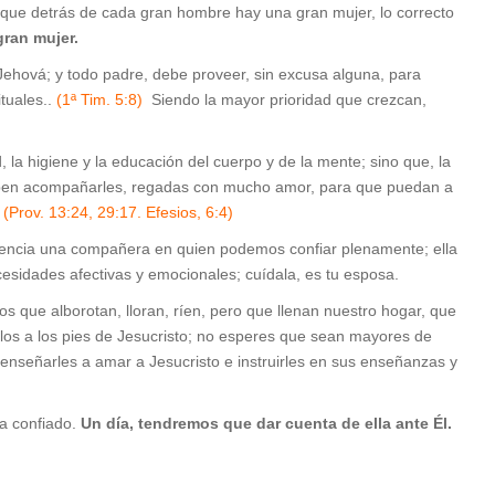
 que detrás de cada gran hombre hay una gran mujer, lo correcto
gran mujer.
Jehová; y todo padre, debe proveer, sin excusa alguna, para
tuales..
(1ª Tim. 5:8)
Siendo la mayor prioridad que crezcan,
 la higiene y la educación del cuerpo y de la mente; sino que, la
deben acompañarles, regadas con mucho amor, para que puedan a
(Prov. 13:24, 29:17. Efesios, 6:4)
rencia una compañera en quien podemos confiar plenamente; ella
cesidades afectivas y emocionales; cuídala, es tu esposa.
s que alborotan, lloran, ríen, pero que llenan nuestro hogar, que
valos a los pies de Jesucristo; no esperes que sean mayores de
e enseñarles a amar a Jesucristo e instruirles en sus enseñanzas y
a confiado.
Un día, tendremos que dar cuenta de ella ante Él.