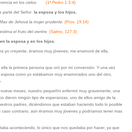
herencia en los cielos.
(1ª Pedro 1:3-4)
e parte del Señor:
la esposa y los hijos.
; Mas de Jehová la mujer prudente.
(Prov. 19:14)
stima el fruto del vientre.
(Salmo, 127:3)
en la esposa y en los hijos.
ra yo creyente, éramos muy jóvenes; me enamoré de ella,
e ella la primera persona que oró por mi conversión. Y una vez
 mi esposa como yo estábamos muy enamorados uno del otro,
.
los nueve meses, nuestro pequeñín enfermó muy gravemente; una
os dieron ningún tipo de esperanzas; uno de ellos amigo de la
estros padres, diciéndonos que estaban haciendo todo lo posible
en caso contrario, aún éramos muy jóvenes y podríamos tener mas
staba aconteciendo, lo único que nos quedaba por hacer, ya que