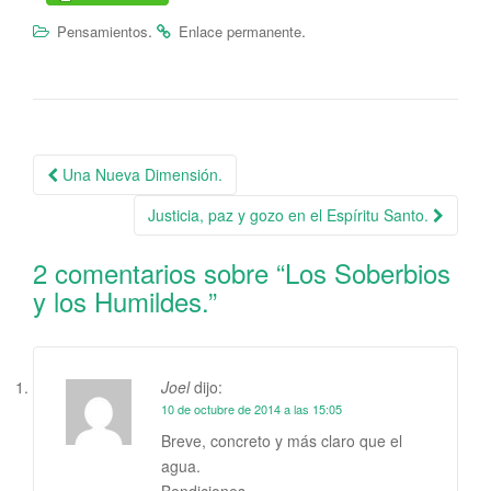
.
.
Pensamientos
Enlace permanente
Una Nueva Dimensión.
Navegación de la entrada
Justicia, paz y gozo en el Espíritu Santo.
2 comentarios sobre “
Los Soberbios
y los Humildes.
”
Joel
dijo:
10 de octubre de 2014 a las 15:05
Breve, concreto y más claro que el
agua.
Bendiciones.