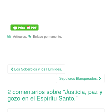
.
.
Artículos
Enlace permanente
Los Soberbios y los Humildes.
Navegación de la entrada
Sepulcros Blanqueados.
2 comentarios sobre “
Justicia, paz y
gozo en el Espíritu Santo.
”