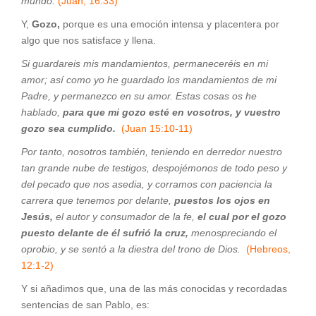
mundo.
(Juan, 16:33)
Y,
Gozo,
porque es una emoción intensa y placentera por
algo que nos satisface y llena.
Si guardareis mis mandamientos, permaneceréis en mi
amor; así como yo he guardado los mandamientos de mi
Padre, y permanezco en su amor. Estas cosas os he
hablado,
para que mi gozo esté en vosotros, y vuestro
gozo sea cumplido.
(Juan 15:10-11)
Por tanto, nosotros también, teniendo en derredor nuestro
tan grande nube de testigos, despojémonos de todo peso y
del pecado que nos asedia, y corramos con paciencia la
carrera que tenemos por delante,
puestos los ojos en
Jesús,
el autor y consumador de la fe,
el cual por el gozo
puesto delante de él sufrió la cruz,
menospreciando el
oprobio, y se sentó a la diestra del trono de Dios.
(Hebreos,
12:1-2)
Y si añadimos que, una de las más conocidas y recordadas
sentencias de san Pablo, es: