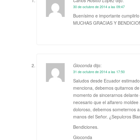
Carlos Rositto López
dijo:
30 de octubre de 2014 a las 09:47
Buenísimo e importante cumplirlo 
MUCHAS GRACIAS Y BENDICION
Gioconda
dijo:
31 de octubre de 2014 a las 17:50
Saludos desde Ecuador estimado P
menciona, debemos quitarnos de e
momento de sincerarnos delante de
necesario que el alfarero moldee
doloroso, debemos someternos a es
manos del Señor. ¿Sepulcros Bla
Bendiciones.
Gioconda