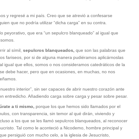
s y regresé a mi país. Creo que se atrevió a confesarse
guien que no podría utilizar “dicha carga” en su contra.
do peyorativo, que era “un sepulcro blanqueado” al igual que
 somos.
rir al símil,
sepulcros blanqueados,
que son las palabras que
a los fariseos, por si de alguna manera pudiéramos aplicárnoslas
al igual que ellos, somos o nos consideramos catedráticos de la
 se debe hacer, pero que en ocasiones, en muchas, no nos
señamos.
uestro interior”, sin ser capaces de abrir nuestro corazón ante
en entredicho. Añadiendo carga sobre carga y pesar sobre pesar.
rate a ti mismo,
porque los que hemos sido llamados por el
mulos, con transparencia, sin temor al qué dirán, viviendo y
cluso a los que se les llamó sepulcros blanqueados, al reconocer
sucristo. Tal como le aconteció a Nicodemo, hombre principal y
que persiguió con mucho celo, a la iglesia de Jesucristo,