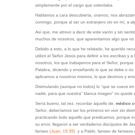
simplemente por el cargo que ostentaba.
Hablamos a cara descubierta, oramos, nos abrazamo
conmigo, porque al ser un extranjero vio en mí, a al
Así que, me atrevo a decir de este varón y sin senti
muchos de nosotros, que aparentamos algo que no
Debido a esto, a lo que he relatado, he querido recur
utilizó el Señor Jesús para definir a los escribas y 
nosotros, los que trabajamos para el Señor, porque 
Palabra, diciendo y enseñando lo que se debe o no
aplicamos a nosotros mismos, lo que decimos y en
Disimulando (aunque no todos) lo “que se cuece en n
nadie, para que nuestra” blanca imagen” no quede 
Sería bueno, tal vez, recordar aquello de,
médico cú
Señor, deberíamos ser los primeros en vivir sin disi
practicando todo aquello que predicamos, porque in
su error, llegaron a ser verdaderos discípulos de Je
fariseo
(Juan, 19:39)
y a Pablo, fariseo de fariseos 