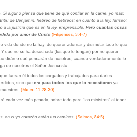
 Si alguno piensa que tiene de qué confiar en la carne, yo más:
a tribu de Benjamín, hebreo de hebreos; en cuanto a la ley, fariseo;
 a la justicia que es en la ley, irreprensible.
Pero cuantas cosas
rdida por amor de Cristo
(Filipenses, 3:4-7)
e vida donde no la hay, de querer adornar y disimular todo lo que
Y que no se ha desechado (los que lo tengan) por no querer
l qué dirán o qué pensarán de nosotros, cuando verdaderamente lo
ga de nosotros el Señor Jesucristo.
 que fueran él todos los cargados y trabajados para darles
perdidos, sino que
era para todos los que lo necesitaran
ya
o maestros.
(Mateo 11:28-30)
ará cada vez más pesada, sobre todo para “los ministros” al tener
as, en cuyo corazón están tus caminos
.
(Salmos, 84:5)