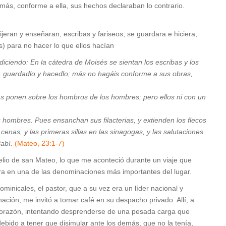
emás, conforme a ella, sus hechos declaraban lo contrario.
eran y enseñaran, escribas y fariseos, se guardara e hiciera,
s) para no hacer lo que ellos hacían
diciendo: En la cátedra de Moisés se sientan los escribas y los
s, guardadlo y hacedlo; más no hagáis conforme a sus obras,
 las ponen sobre los hombros de los hombres; pero ellos ni con un
s hombres. Pues ensanchan sus filacterias, y extienden los flecos
enas, y las primeras sillas en las sinagogas, y las salutaciones
Rabí.
(
Mateo, 23:1-7)
elio de san Mateo, lo que me aconteció durante un viaje que
abra en una de las denominaciones más importantes del lugar.
ominicales, el pastor, que a su vez era un líder nacional y
ión, me invitó a tomar café en su despacho privado. Allí, a
u corazón, intentando desprenderse de una pesada carga que
bido a tener que disimular ante los demás, que no la tenía,