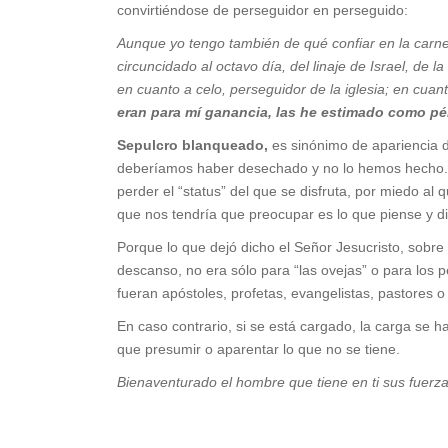
convirtiéndose de perseguidor en perseguido:
Aunque yo tengo también de qué confiar en la carne.
circuncidado al octavo día, del linaje de Israel, de l
en cuanto a celo, perseguidor de la iglesia; en cuanto
eran para mí ganancia, las he estimado como pé
Sepulcro blanqueado,
es sinónimo de apariencia d
deberíamos haber desechado y no lo hemos hecho. 
perder el “status” del que se disfruta, por miedo a
que nos tendría que preocupar es lo que piense y di
Porque lo que dejó dicho el Señor Jesucristo, sobre
descanso, no era sólo para “las ovejas” o para los 
fueran apóstoles, profetas, evangelistas, pastores 
En caso contrario, si se está cargado, la carga se h
que presumir o aparentar lo que no se tiene.
Bienaventurado el hombre que tiene en ti sus fuerz