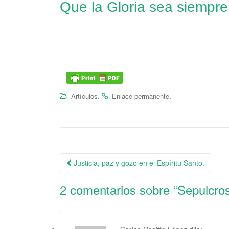
Que la Gloria sea siempre
.
.
Artículos
Enlace permanente
Justicia, paz y gozo en el Espíritu Santo.
Navegación de la entrada
2 comentarios sobre “
Sepulcro