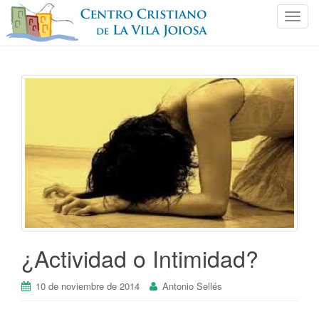
C
a
m
b
i
a
r
n
a
v
e
g
a
c
i
¿Actividad o Intimidad?
ó
n
10 de noviembre de 2014
Antonio Sellés