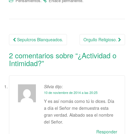
.
.
Pensamientos
Enlace permanente
Sepulcros Blanqueados.
Orgullo Religioso.
Navegación de la entrada
2 comentarios sobre “
¿Actividad o
Intimidad?
”
Silvia
dijo:
10 de noviembre de 2014 a las 20:25
Y es así nomás como tú lo dices. Día
a día el Señor me demuestra esta
gran verdad. Alabado sea el nombre
del Señor.
Responder