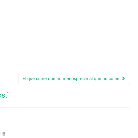
El que come que no menosprecie al que no come.
os.
”
!!!!