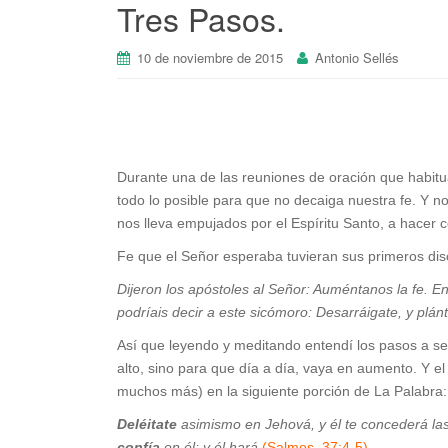
Tres Pasos.
10 de noviembre de 2015
Antonio Sellés
Durante una de las reuniones de oración que habit
todo lo posible para que no decaiga nuestra fe. Y no
nos lleva empujados por el Espíritu Santo, a hacer
Fe que el Señor esperaba tuvieran sus primeros dis
Dijeron los apóstoles al Señor: Auméntanos la fe. En
podríais decir a este sicómoro: Desarráigate, y plá
Así que leyendo y meditando entendí los pasos a se
alto, sino para que día a día, vaya en aumento. Y el
muchos más) en la siguiente porción de La Palabra:
Deléitate
asimismo en Jehová, y él te concederá las
confía
en él; y él hará.
(Salmos, 37:4-5)