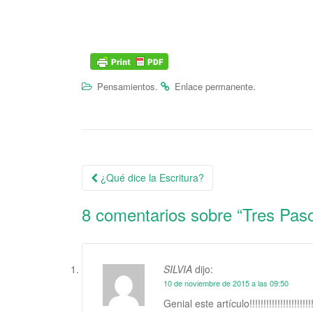
.
.
Pensamientos
Enlace permanente
¿Qué dice la Escritura?
Navegación de la entrada
8 comentarios sobre “
Tres Pas
SILVIA
dijo:
10 de noviembre de 2015 a las 09:50
Genial este artículo!!!!!!!!!!!!!!!!!!!!!!!