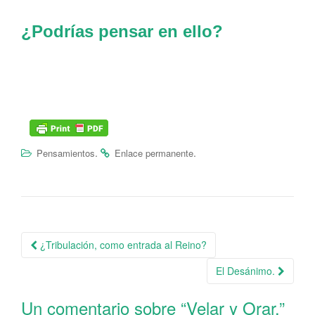
¿Podrías pensar en ello?
.
.
Pensamientos
Enlace permanente
¿Tribulación, como entrada al Reino?
Navegación de la entrada
El Desánimo.
Un comentario sobre “
Velar y Orar.
”