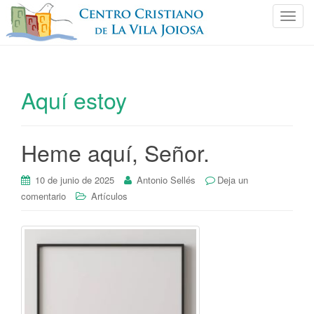
C
a
m
b
i
Aquí estoy
a
r
n
Heme aquí, Señor.
a
v
e
10 de junio de 2025
Antonio Sellés
Deja un
g
comentario
Artículos
a
c
i
ó
n