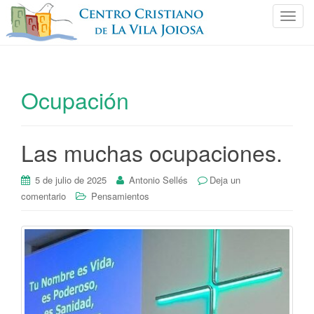
C
a
m
b
i
Ocupación
a
r
n
Las muchas ocupaciones.
a
v
e
5 de julio de 2025
Antonio Sellés
Deja un
g
comentario
Pensamientos
a
c
i
ó
n