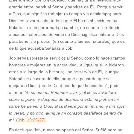
Entendiendo por lo expuesto, que hay una diferencia muy
grande entre servir al Señor y servirse de Él. Porque servir
a Dios, que significa trabajar (a tiempo y a destiempo) para
Dios, es llevar a cabo todo lo que Él ha establecido en su
Palabra sin esperar nada a cambio, en cuanto lo referido
a bienes materiales. Servirse de Dios, significa utilizar a Dios
para beneficio propio, (en cuanto a bienes naturales) que es
de lo que acusaba Satanás a Job.
Job servía (prestaba servicio) al Señor, como lo hacen tantos
hombres y mujeres en la actualidad, al igual que lo hicieron
otros a lo largo de la historia; no se servía de Él, aunque
Satanás le acusara de ello, porque a pesar de que se
quejara a Dios (no de Dios) por lo que le aconteció, pudo
afirmar:
Yo sé que mi Redentor vive, y al fin se levantará
sobre el polvo; y después de deshecha esta mi piel, en mi
carne he de ver a Dios; al cual veré por mí mismo, y mis ojos
lo verán, y no otro, aunque mi corazón desfallece dentro de
mí.
(Job, 19:25-27)
Es decir que Job, nunca se apartó del Señor. Sufrió pero no