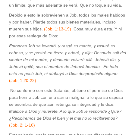
un límite, que más adelanté se verá: Que no toque su vida.
Debido a esto le sobrevienen a Job, todos los males habidos
y por haber. Pierde todos sus bienes materiales, incluso
mueren sus hijos.
(Job, 1:13-19)
Cosa muy dura esta. Y ni
por esas reniega de Dios:
Entonces Job se levantó, y rasgó su manto, y rasuró su
cabeza, y se postró en tierra y adoró, y dijo: Desnudo salí del
vientre de mi madre, y desnudo volveré allá. Jehová dio, y
Jehová quitó; sea el nombre de Jehová bendito. En todo
esto no pecó Job, ni atribuyó a Dios despropósito alguno.
(Job, 1:20-22)
No conforme con esto Satanás, obtiene el permiso de Dios
para herir a Job con una sarna maligna, a lo que su esposa
se asombra de que aún retenga su integridad y le dice:
Maldice a Dios y muérete. A lo que Job le responde
¿Qué?
¿Recibiremos de Dios el bien y el mal no lo recibiremos?
(Job, 2: 1-10)