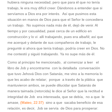
hubiera ninguna necesidad, pero que para él que no tenía
trabajo, le era muy difícil creer. Dándonos a entender que si
servíamos a Dios era por interés. Así que pusimos esta
situación en manos de Dios para que el Señor le concediera
un trabajo. No supimos nada más de él, dejó de venir. Al
tiempo y por casualidad, pasé cerca de un edificio en
construcción y lo vi allí trabajando, pues era albañil; así que
me acerqué y delante de sus compañeros de trabajo, le
pregunté si ahora que tenía trabajo, podría creer en Dios. No
me contestó y siguió trabajando. Ya no supe más de él.
Como al principio he mencionado, al comenzar a leer el
libro de Job y encontrarme con la detallada conversación
que tuvo Jehová Dios con Satanás, me vino a la memoria lo
que les acabo de relatar; porque a través de la plática que
mantuvieron ambos, se puede dilucidar que Satanás de
manera taimada (retorcida) le dice al Señor que la rectitud e
integridad de Job era interesada, que se debía, no a que le
amase,
(Mateo, 22:37)
sino a que sacaba beneficio de esa
relación, es decir, Job se servía de Dios para prosperar: