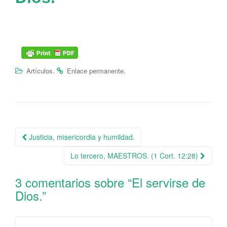
.
.
Artículos
Enlace permanente
Justicia, misericordia y humildad.
Navegación de la entrada
Lo tercero, MAESTROS. (1 Cort. 12:28)
3 comentarios sobre “
El servirse de
Dios.
”