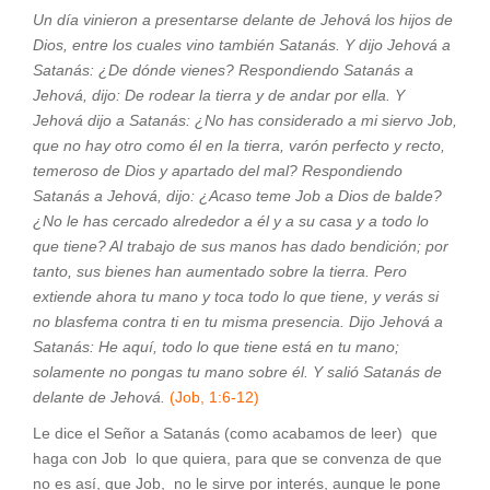
Un día vinieron a presentarse delante de Jehová los hijos de
Dios, entre los cuales vino también Satanás. Y dijo Jehová a
Satanás: ¿De dónde vienes? Respondiendo Satanás a
Jehová, dijo: De rodear la tierra y de andar por ella. Y
Jehová dijo a Satanás: ¿No has considerado a mi siervo Job,
que no hay otro como él en la tierra, varón perfecto y recto,
temeroso de Dios y apartado del mal? Respondiendo
Satanás a Jehová, dijo: ¿Acaso teme Job a Dios de balde?
¿No le has cercado alrededor a él y a su casa y a todo lo
que tiene? Al trabajo de sus manos has dado bendición; por
tanto, sus bienes han aumentado sobre la tierra. Pero
extiende ahora tu mano y toca todo lo que tiene, y verás si
no blasfema contra ti en tu misma presencia. Dijo Jehová a
Satanás: He aquí, todo lo que tiene está en tu mano;
solamente no pongas tu mano sobre él. Y salió Satanás de
delante de Jehová
.
(Job, 1:6-12)
Le dice el Señor a Satanás (como acabamos de leer) que
haga con Job lo que quiera, para que se convenza de que
no es así, que Job, no le sirve por interés, aunque le pone