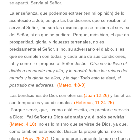
se apartó. Servía al Señor.
La enseñanza, que podemos extraer (en mi opinión) de lo
acontecido a Job, es que las bendiciones que se reciben al
servir al Señor, no son las mismas que se reciben al servirse
del Señor, si es que se pudiera. Porque, más bien, el que da
prosperidad, gloria y riquezas terrenales, no es
precisamente el Señor, si no, su adversario el diablo, si es
que se cumplen con todas y cada una de sus condiciones,
tal y como le propuso al Señor Jesús:
Otra vez le llevó el
diablo a un monte muy alto, y le mostró todos los reinos del
mundo y la gloria de ellos, y le dijo: Todo esto te daré, si
postrado me adorares.
(Mateo, 4:8-9)
Las bendiciones de Dios son eternas
(Juan 12:26)
y las otras
son temporales y condicionales.
(Hebreos, 11:24-25)
Porque servir, que, como está escrito, es prestarle servicio
a Dios:
“al Señor tu Dios adorarás y a él solo servirás”
(Mateo, 4:10)
no es lo mismo que servirse de Dios, ya que,
como también está escrito: Buscar la propia gloria, no es
gloria.
(Prov. 25:27)
Que que precisamente lo que se busca