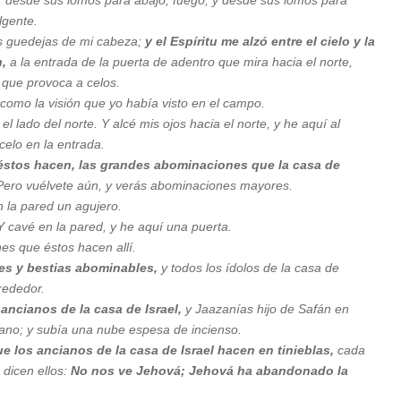
lgente.
as guedejas de mi cabeza;
y el Espíritu me alzó entre el cielo y la
n,
a la entrada de la puerta de adentro que mira hacia el norte,
a que provoca a celos.
como la visión que yo había visto en el campo.
l lado del norte. Y alcé mis ojos hacia el norte, y he aquí al
 celo en la entrada.
éstos hacen, las grandes abominaciones que la casa de
ero vuélvete aún, y verás abominaciones mayores.
en la pared un agujero.
Y cavé en la pared, y he aquí una puerta.
es que éstos hacen allí.
les y bestias abominables,
y todos los ídolos de la casa de
rededor.
ancianos de la casa de Israel,
y Jaazanías hijo de Safán en
ano; y subía una nube espesa de incienso.
e los ancianos de la casa de Israel hacen en tinieblas,
cada
dicen ellos:
No nos ve Jehová; Jehová ha abandonado la