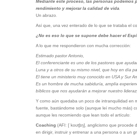
Mediante este proceso, las personas podemos p
rendimiento y mejorar la calidad de vida
.
Un abrazo.
Así que, una vez enterado de lo que se trataba el c
¿No es eso lo que se supone debe hacer el Espí
A lo que me respondieron con mucha corrección:
Estimado pastor Antonio,
El conferenciante es uno de los pastores que ayu
Luna y a otros de su mismo nivel, que hoy en día p
El tiene un ministerio muy conocido en USA y Sur Am
Es un hombre de mucha sabiduría, amplía experienc
bíblicos que nos ayudarán a mejorar nuestro lideraz
Y como aún quedaba un poco de intranquilidad en mí
fuente, bastándome solo (aunque leí mucho más) con
aunque les recomiendo que lean todo el artículo:
Coaching
(AFI: [ˈkoʊtʃɪŋ], anglicismo que procede
en dirigir, instruir y entrenar a una persona o a un 