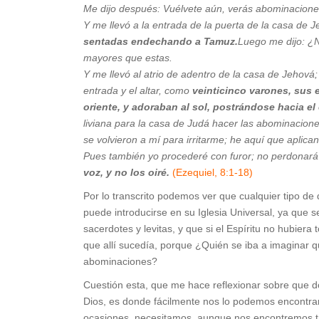
Me dijo después: Vuélvete aún, verás abominacion
Y me llevó a la entrada de la puerta de la casa de J
sentadas endechando a Tamuz.
Luego me dijo: ¿
mayores que estas.
Y me llevó al atrio de adentro de la casa de Jehová;
entrada y el altar, como
veinticinco varones, sus 
oriente, y adoraban al sol, postrándose hacia el 
liviana para la casa de Judá hacer las abominacion
se volvieron a mí para irritarme; he aquí que aplica
Pues también yo procederé con furor; no perdonará m
voz, y no los oiré.
(Ezequiel, 8:1-18)
Por lo transcrito podemos ver que cualquier tipo de d
puede introducirse en su Iglesia Universal, ya que s
sacerdotes y levitas, y que si el Espíritu no hubier
que allí sucedía, porque ¿Quién se iba a imaginar 
abominaciones?
Cuestión esta, que me hace reflexionar sobre que
Dios, es donde fácilmente nos lo podemos encontrar;
ocasiones, necesitamos, aunque nos encontremos t