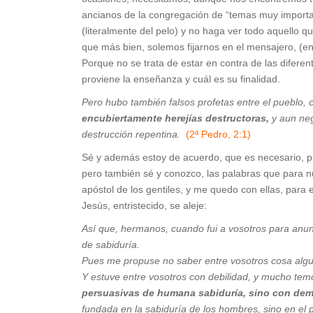
ancianos de la congregación de “temas muy importan
(literalmente del pelo) y no haga ver todo aquello 
que más bien, solemos fijarnos en el mensajero, (e
Porque no se trata de estar en contra de las difere
proviene la enseñanza y cuál es su finalidad.
Pero hubo también falsos profetas entre el pueblo,
encubiertamente herejías destructoras,
y aun neg
destrucción repentina.
(2ª Pedro, 2:1)
Sé y además estoy de acuerdo, que es necesario, pr
pero también sé y conozco, las palabras que para nu
apóstol de los gentiles, y me quedo con ellas, para 
Jesús, entristecido, se aleje:
Así que, hermanos, cuando fui a vosotros para anunc
de sabiduría.
Pues me propuse no saber entre vosotros cosa alguna
Y estuve entre vosotros con debilidad, y mucho temo
persuasivas de humana sabiduría, sino con demo
fundada en la sabiduría de los hombres, sino en el 