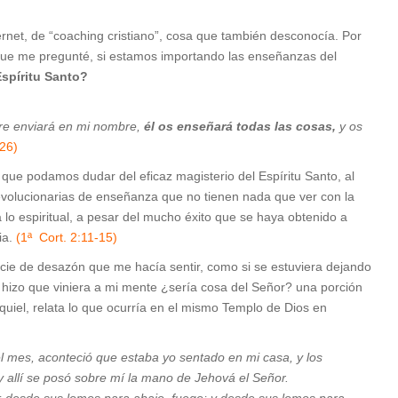
net, de “coaching cristiano”, cosa que también desconocía. Por
í que me pregunté, si estamos importando las enseñanzas del
spíritu Santo?
dre enviará en mi nombre,
él os enseñará todas las cosas,
y os
-26)
que podamos dudar del eficaz magisterio del Espíritu Santo, al
evolucionarias de enseñanza que no tienen nada que ver con la
 lo espiritual, a pesar del mucho éxito que se haya obtenido a
ia.
(1ª Cort. 2:11-15)
cie de desazón que me hacía sentir, como si se estuviera dejando
hizo que viniera a mi mente ¿sería cosa del Señor? una porción
equiel, relata lo que ocurría en el mismo Templo de Dios en
del mes, aconteció que estaba yo sentado en mi casa, y los
 allí se posó sobre mí la mano de Jehová el Señor.
; desde sus lomos para abajo, fuego; y desde sus lomos para