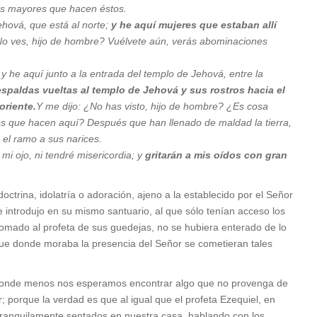
es mayores que hacen éstos.
ehová, que está al norte;
y he aquí mujeres que estaban allí
No ves, hijo de hombre? Vuélvete aún, verás abominaciones
 y he aquí junto a la entrada del templo de Jehová, entre la
espaldas vueltas al templo de Jehová y sus rostros hacia el
oriente.
Y me dijo: ¿No has visto, hijo de hombre? ¿Es cosa
es que hacen aquí? Después que han llenado de maldad la tierra,
n el ramo a sus narices.
i ojo, ni tendré misericordia; y
gritarán a mis oídos con gran
octrina, idolatría o adoración, ajeno a la establecido por el Señor
e introdujo en su mismo santuario, al que sólo tenían acceso los
a tomado al profeta de sus guedejas, no se hubiera enterado de lo
que donde moraba la presencia del Señor se cometieran tales
 donde menos nos esperamos encontrar algo que no provenga de
 porque la verdad es que al igual que el profeta Ezequiel, en
ranquilamente sentados en nuestra casa, hablando con los