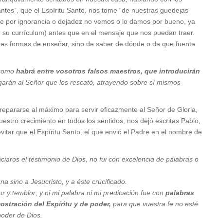
tes”, que el Espíritu Santo, nos tome “de nuestras guedejas”
que por ignorancia o dejadez no vemos o lo damos por bueno, ya
n su currículum) antes que en el mensaje que nos puedan traer.
ntes formas de enseñar, sino de saber de dónde o de que fuente
 como
habrá entre vosotros falsos maestros, que introducirán
arán al Señor que los rescató, atrayendo sobre sí mismos
epararse al máximo para servir eficazmente al Señor de Gloria,
estro crecimiento en todos los sentidos, nos dejó escritas Pablo,
evitar que el Espíritu Santo, el que envió el Padre en el nombre de
iaros el testimonio de Dios, no fui con excelencia de palabras o
 sino a Jesucristo, y a éste crucificado.
r y temblor; y ni mi palabra ni mi predicación fue con
palabras
stración del Espíritu y de poder,
para que vuestra fe no esté
poder de Dios.