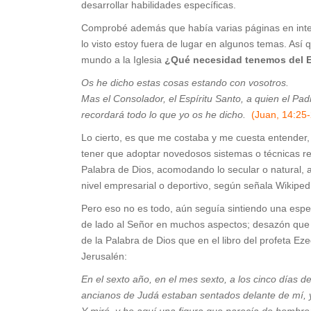
desarrollar habilidades específicas.
Comprobé además que había varias páginas en inter
lo visto estoy fuera de lugar en algunos temas. As
mundo a la Iglesia
¿Qué necesidad tenemos del E
Os he dicho estas cosas estando con vosotros.
Mas el Consolador, el Espíritu Santo, a quien el Pa
recordará todo lo que yo os he dicho.
(Juan, 14:25
Lo cierto, es que me costaba y me cuesta entender, 
tener que adoptar novedosos sistemas o técnicas r
Palabra de Dios, acomodando lo secular o natural, a
nivel empresarial o deportivo, según señala Wikiped
Pero eso no es todo, aún seguía sintiendo una espe
de lado al Señor en muchos aspectos; desazón que 
de la Palabra de Dios que en el libro del profeta Ez
Jerusalén:
En el sexto año, en el mes sexto, a los cinco días 
ancianos de Judá estaban sentados delante de mí, y
Y miré, y he aquí una figura que parecía de hombre